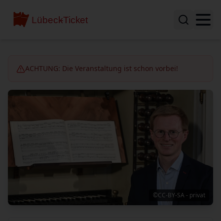
ACHTUNG: Die Veranstaltung ist schon vorbei!
©CC-BY-SA - privat