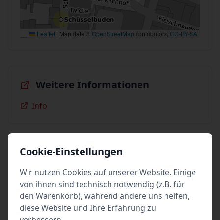
Leaflet
|
Map data ©
OpenStreetMap
contributors,
CC-BY-SA
Weitere Informationen
Info
Cookie-Einstellungen
Stand
Wir nutzen Cookies auf unserer Website. Einige
vom: Do 16. Juli 2026 15:40
von ihnen sind technisch notwendig (z.B. für
erstellt von: Ev. Luth. Kirchengemeindeverband
den Warenkorb), während andere uns helfen,
Innenstadt Lübeck
diese Website und Ihre Erfahrung zu
verbessern.