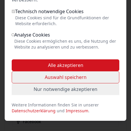
Technisch notwendige Cookies
Diese Cookies sind für die Grundfunktionen der
Preis unbekannt
Website erforderlich.
pro Person
Analyse Cookies
Diese Cookies ermöglichen es uns, die Nutzung der
Website zu analysieren und zu verbessern.
Tickets kaufen
Alle akzeptieren
Auswahl speichern
Event teilen
Nur notwendige akzeptieren
Link kopieren
Weitere Informationen finden Sie in unserer
Datenschutzerklärung
und
Impressum
.
Social Media
Facebook