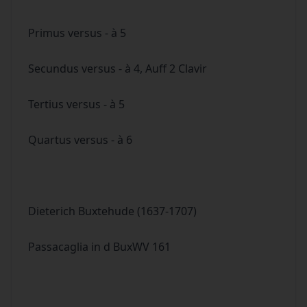
Primus versus - à 5
Secundus versus - à 4, Auff 2 Clavir
Tertius versus - à 5
Quartus versus - à 6
Dieterich Buxtehude (1637-1707)
Passacaglia in d BuxWV 161