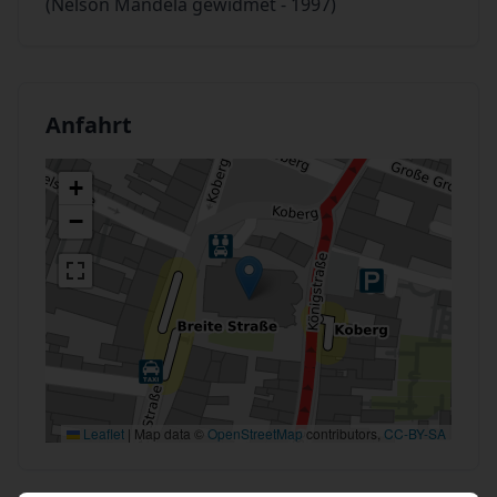
(Nelson Mandela gewidmet - 1997)
Anfahrt
+
−
Leaflet
|
Map data ©
OpenStreetMap
contributors,
CC-BY-SA