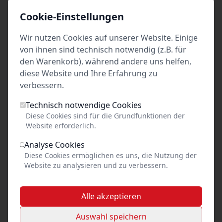
Cookie-Einstellungen
Weitere Informationen
Wir nutzen Cookies auf unserer Website. Einige
Info
von ihnen sind technisch notwendig (z.B. für
den Warenkorb), während andere uns helfen,
diese Website und Ihre Erfahrung zu
verbessern.
Stand
Technisch notwendige Cookies
Diese Cookies sind für die Grundfunktionen der
vom: Do 06. Aug. 2026 16:40
Website erforderlich.
letzte Änderung: Überschrift
erstellt von: Ev. Luth. Kirchengemeindeverband
Analyse Cookies
Innenstadt Lübeck
Diese Cookies ermöglichen es uns, die Nutzung der
Website zu analysieren und zu verbessern.
Alle akzeptieren
Preis unbekannt
Auswahl speichern