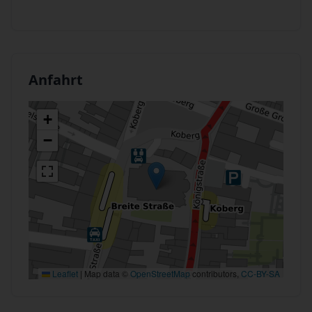
Anfahrt
+
−
Leaflet
|
Map data ©
OpenStreetMap
contributors,
CC-BY-SA