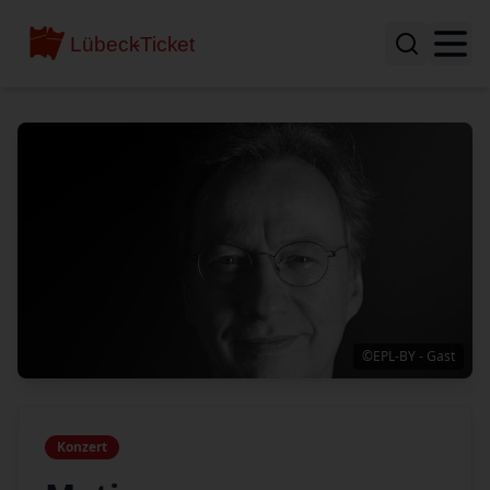
©EPL-BY - Gast
Konzert