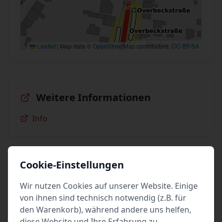
Leaflet
|
Map data ©
OpenStreetMap
contributors,
CC-BY-SA
Weitere Informationen
Info
Cookie-Einstellungen
Stand
Wir nutzen Cookies auf unserer Website. Einige
vom: Di 28. Juli 2026 11:28
von ihnen sind technisch notwendig (z.B. für
erstellt von: Ev. Luth. Kirchengemeindeverband
den Warenkorb), während andere uns helfen,
Innenstadt Lübeck
diese Website und Ihre Erfahrung zu