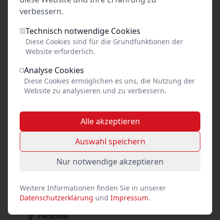
verbessern.
Technisch notwendige Cookies
Diese Cookies sind für die Grundfunktionen der
Preis unbekannt
Website erforderlich.
pro Person
Analyse Cookies
Diese Cookies ermöglichen es uns, die Nutzung der
Website zu analysieren und zu verbessern.
Tickets kaufen
Alle akzeptieren
Auswahl speichern
Event teilen
Nur notwendige akzeptieren
Link kopieren
Weitere Informationen finden Sie in unserer
Datenschutzerklärung
und
Impressum
.
Social Media
Facebook