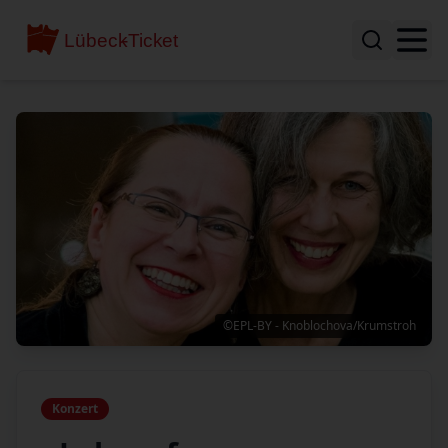
©EPL-BY - Knoblochova/Krumstroh
Konzert