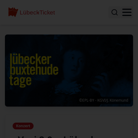
©EPL-BY - KGVI/J. Könemund
Konzert