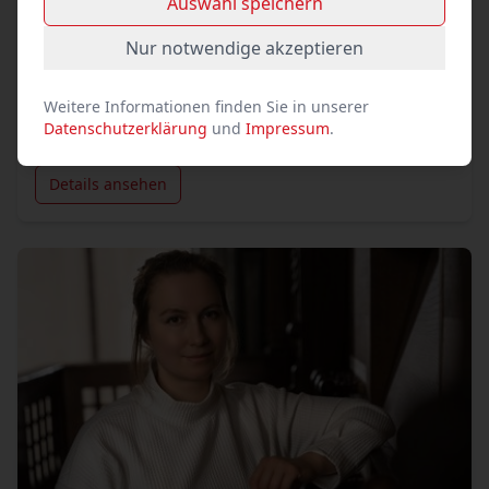
Auswahl speichern
Nur notwendige akzeptieren
Weitere Informationen finden Sie in unserer
»Europäische Begegnungen«. Lübecker
Datenschutzerklärung
und
Impressum
.
Orgelsommer im Dom
Details ansehen