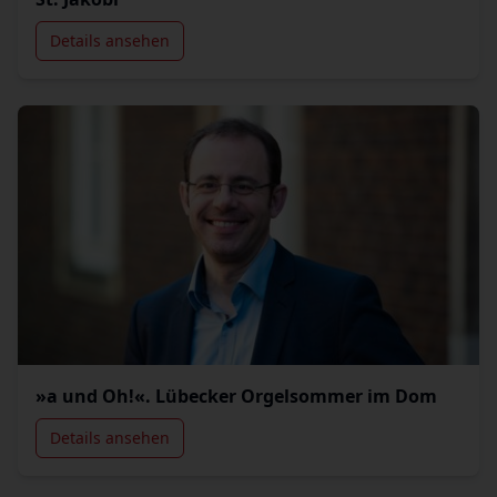
Details ansehen
»a und Oh!«. Lübecker Orgelsommer im Dom
Details ansehen