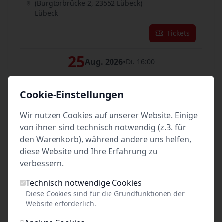
(Burgtorbrücke 2, 23552 Lübeck)
Lübeck
Tickets
25
Aug. 2026
•
Di. 16:00
Unterhaltsam, informativ & authentisch
Cookie-Einstellungen
vor dem Burgtor auf der Stadtaußenseite
(Burgtorbrücke 2, 23552 Lübeck)
Lübeck
Wir nutzen Cookies auf unserer Website. Einige
von ihnen sind technisch notwendig (z.B. für
Tickets
den Warenkorb), während andere uns helfen,
diese Website und Ihre Erfahrung zu
26
Aug. 2026
•
verbessern.
Mi. 14:00
Unterhaltsam, informativ & authentisch
Technisch notwendige Cookies
Diese Cookies sind für die Grundfunktionen der
vor dem Burgtor auf der Stadtaußenseite
Website erforderlich.
(Burgtorbrücke 2, 23552 Lübeck)
Lübeck