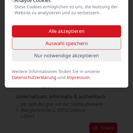
Analyse Cookies
Diese Cookies ermöglichen es uns, die Nutzung der
Tickets
Website zu analysieren und zu verbessern.
27
Aug. 2026
•
Do. 16:00
Alle akzeptieren
Unterhaltsam, informativ & authentisch
Auswahl speichern
vor dem Burgtor auf der Stadtaußenseite
(Burgtorbrücke 2, 23552 Lübeck)
Nur notwendige akzeptieren
Lübeck
Tickets
Weitere Informationen finden Sie in unserer
Datenschutzerklärung
und
Impressum
.
28
Aug. 2026
•
Fr. 14:00
Unterhaltsam, informativ & authentisch
vor dem Burgtor auf der Stadtaußenseite
(Burgtorbrücke 2, 23552 Lübeck)
Lübeck
Tickets