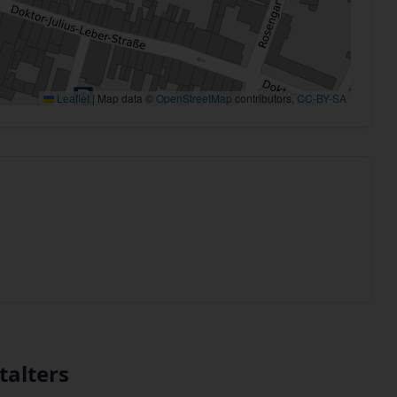
Leaflet
|
Map data ©
OpenStreetMap
contributors,
CC-BY-SA
talters