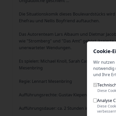
Unglaubliche geschieht ...
Die Situationskomik dieses Boulevardstücks wird 
Ehefrau und Nellis Boyfriend auftauchen.
Das Autorenteam Lars Albaum und Dietmar Jacobs,
wie "Stromberg" und "Das Amt" gehört, kreierte 
unerwarteter Wendungen.
Cookie-E
Es spielen: Michael Knoll, Sarah Casado Thomas, 
Wir nutzen 
Mesenbring
notwendig (
und Ihre Er
Regie: Lennart Mesenbring
Technisc
Diese Cook
Aufführungsrechte: Gustav Kiepenheuer Bühnenv
Analyse 
Diese Cook
Aufführungsdauer: ca. 2 Stunden inkl. Pause
verbessern