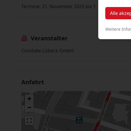
Termine: 21. November 2025 bis 1. Februar 2026
Alle akze
Weitere Info
Veranstalter
Comödie Lübeck GmbH
Anfahrt
+
−