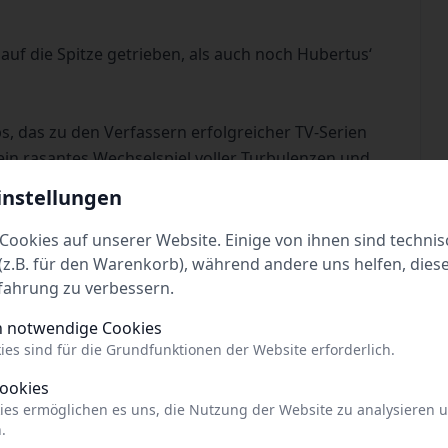
auf die Spitze getrieben, als auch noch Hubertus‘
 das zu den Verfassern erfolgreicher TV-Serien
ein rasantes Wechselspiel voller Turbulenzen und
instellungen
Constantin Moll, Kerstin Poetting und Lennart
Cookies auf unserer Website. Einige von ihnen sind technis
z.B. für den Warenkorb), während andere uns helfen, dies
fahrung zu verbessern.
h notwendige Cookies
ies sind für die Grundfunktionen der Website erforderlich.
ertriebs-GmbH, Berlin
Cookies
ies ermöglichen es uns, die Nutzung der Website zu analysieren 
.