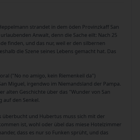
Heppelmann strandet in dem öden Provinzkaff San
urlaubenden Anwalt, denn die Sache eilt: Nach 25
e finden, und das nur, weil er den silbernen
eshalb die Szene seines Lebens gemacht hat. Das
.
ral ("No no amigo, kein Riemenkeil da")
f San Miguel, irgendwo im Niemandsland der Pampa.
der alten Geschichte über das "Wunder von San
g auf den Senkel.
los überbucht und Hubertus muss sich mit der
ekommen ist, wohl oder übel das miese Hotelzimmer
inander, dass es nur so Funken sprüht, und das