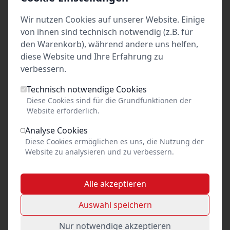
Wir nutzen Cookies auf unserer Website. Einige
von ihnen sind technisch notwendig (z.B. für
den Warenkorb), während andere uns helfen,
Stand
diese Website und Ihre Erfahrung zu
vom: Di 21. Juli 2026 21:10
verbessern.
letzte Änderung: Ticketverfügbarkeit
Technisch notwendige Cookies
erstellt von: Kleines Theater Bargteheide e. V.
Diese Cookies sind für die Grundfunktionen der
Website erforderlich.
Analyse Cookies
Diese Cookies ermöglichen es uns, die Nutzung der
19 €
Website zu analysieren und zu verbessern.
pro Person
Alle akzeptieren
ausverkauft
Auswahl speichern
Nur notwendige akzeptieren