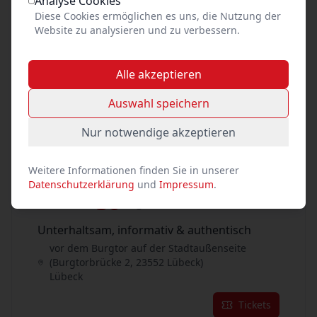
Analyse Cookies
Diese Cookies ermöglichen es uns, die Nutzung der
Tickets
Website zu analysieren und zu verbessern.
29
Aug. 2026
•
Sa. 16:00
Alle akzeptieren
Unterhaltsam, informativ & authentisch
Auswahl speichern
vor dem Burgtor auf der Stadtaußenseite
(Burgtorbrücke 2, 23552 Lübeck)
Nur notwendige akzeptieren
Lübeck
Tickets
Weitere Informationen finden Sie in unserer
Datenschutzerklärung
und
Impressum
.
30
Aug. 2026
•
So. 14:00
Unterhaltsam, informativ & authentisch
vor dem Burgtor auf der Stadtaußenseite
(Burgtorbrücke 2, 23552 Lübeck)
Lübeck
Tickets