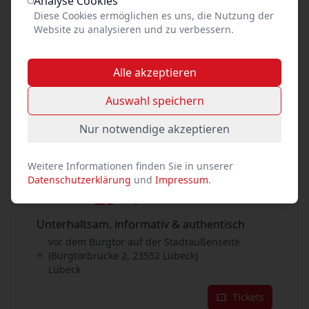
Analyse Cookies
Diese Cookies ermöglichen es uns, die Nutzung der
Tickets
Website zu analysieren und zu verbessern.
28
Aug. 2026
•
Fr. 14:00
Alle akzeptieren
Unterhaltsam, informativ & authentisch
Auswahl speichern
vor dem Burgtor auf der Stadtaußenseite
(Burgtorbrücke 2, 23552 Lübeck)
Nur notwendige akzeptieren
Lübeck
Tickets
Weitere Informationen finden Sie in unserer
Datenschutzerklärung
und
Impressum
.
29
Aug. 2026
•
Sa. 11:00
Unterhaltsam, informativ & authentisch
vor dem Burgtor auf der Stadtaußenseite
(Burgtorbrücke 2, 23552 Lübeck)
Lübeck
Tickets