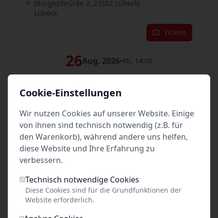
(Burgtorbrücke 2, 23552 Lübeck)
Lübeck
Tickets
26
Aug. 2026
•
Mi. 14:00
Unterhaltsam, informativ & authentisch
Cookie-Einstellungen
vor dem Burgtor auf der Stadtaußenseite
(Burgtorbrücke 2, 23552 Lübeck)
Lübeck
Wir nutzen Cookies auf unserer Website. Einige
von ihnen sind technisch notwendig (z.B. für
Tickets
den Warenkorb), während andere uns helfen,
diese Website und Ihre Erfahrung zu
27
Aug. 2026
•
verbessern.
Do. 16:00
Unterhaltsam, informativ & authentisch
Technisch notwendige Cookies
Diese Cookies sind für die Grundfunktionen der
vor dem Burgtor auf der Stadtaußenseite
Website erforderlich.
(Burgtorbrücke 2, 23552 Lübeck)
Lübeck