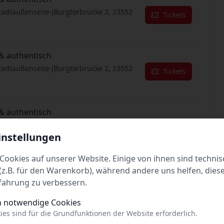
tadtaußenseite (Burgtorbrücke 2, 23552
Tickets
& authentisch
tadtaußenseite (Burgtorbrücke 2, 23552
Tickets
& authentisch
tadtaußenseite (Burgtorbrücke 2, 23552
Tickets
instellungen
Cookies auf unserer Website. Einige von ihnen sind technis
& authentisch
z.B. für den Warenkorb), während andere uns helfen, dies
tadtaußenseite (Burgtorbrücke 2, 23552
fahrung zu verbessern.
Tickets
h notwendige Cookies
ies sind für die Grundfunktionen der Website erforderlich.