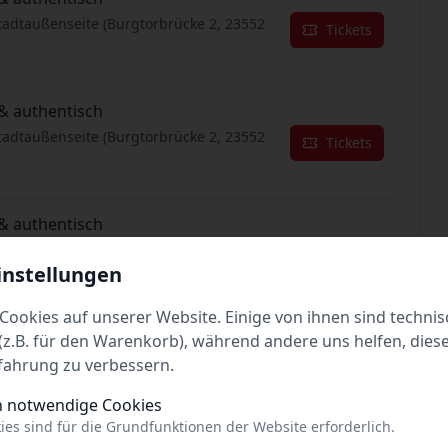
tadtaußenseite (Burgtorbrücke 2, 23552
Tickets
& authentisch
tadtaußenseite (Burgtorbrücke 2, 23552
Tickets
& authentisch
tadtaußenseite (Burgtorbrücke 2, 23552
Tickets
instellungen
Cookies auf unserer Website. Einige von ihnen sind technis
& authentisch
z.B. für den Warenkorb), während andere uns helfen, dies
tadtaußenseite (Burgtorbrücke 2, 23552
fahrung zu verbessern.
Tickets
h notwendige Cookies
ies sind für die Grundfunktionen der Website erforderlich.