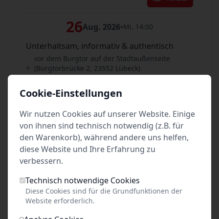
26
Aug. 2026
•
Mi. 14:00
Unterhaltsam, informativ & authentisch
vor dem Burgtor auf der Stadtaußenseite
(Burgtorbrücke 2, 23552 Lübeck)
Lübeck
Cookie-Einstellungen
Tickets
Wir nutzen Cookies auf unserer Website. Einige
27
von ihnen sind technisch notwendig (z.B. für
Aug. 2026
•
Do. 16:00
den Warenkorb), während andere uns helfen,
Unterhaltsam, informativ & authentisch
diese Website und Ihre Erfahrung zu
vor dem Burgtor auf der Stadtaußenseite
verbessern.
(Burgtorbrücke 2, 23552 Lübeck)
Lübeck
Technisch notwendige Cookies
Diese Cookies sind für die Grundfunktionen der
Tickets
Website erforderlich.