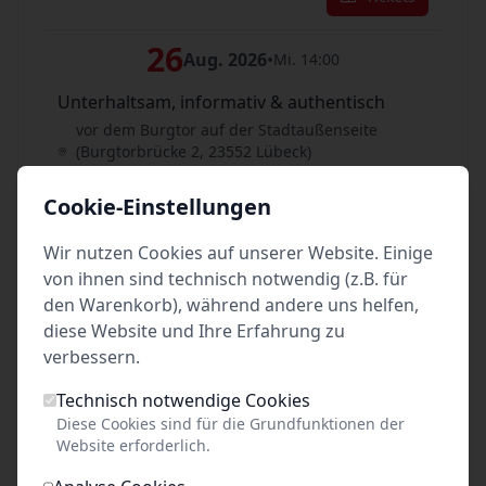
26
Aug. 2026
•
Mi. 14:00
Unterhaltsam, informativ & authentisch
vor dem Burgtor auf der Stadtaußenseite
(Burgtorbrücke 2, 23552 Lübeck)
Lübeck
Cookie-Einstellungen
Tickets
Wir nutzen Cookies auf unserer Website. Einige
27
von ihnen sind technisch notwendig (z.B. für
Aug. 2026
•
Do. 16:00
den Warenkorb), während andere uns helfen,
Unterhaltsam, informativ & authentisch
diese Website und Ihre Erfahrung zu
vor dem Burgtor auf der Stadtaußenseite
verbessern.
(Burgtorbrücke 2, 23552 Lübeck)
Lübeck
Technisch notwendige Cookies
Diese Cookies sind für die Grundfunktionen der
Tickets
Website erforderlich.