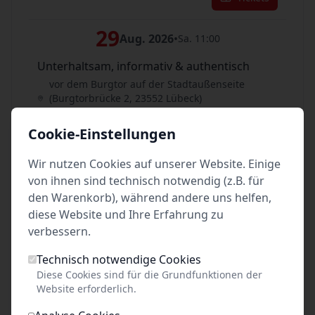
29
Aug. 2026
•
Sa. 11:00
Unterhaltsam, informativ & authentisch
vor dem Burgtor auf der Stadtaußenseite
(Burgtorbrücke 2, 23552 Lübeck)
Lübeck
Cookie-Einstellungen
Tickets
Wir nutzen Cookies auf unserer Website. Einige
29
von ihnen sind technisch notwendig (z.B. für
Aug. 2026
•
Sa. 14:00
den Warenkorb), während andere uns helfen,
Unterhaltsam, informativ & authentisch
diese Website und Ihre Erfahrung zu
vor dem Burgtor auf der Stadtaußenseite
verbessern.
(Burgtorbrücke 2, 23552 Lübeck)
Lübeck
Technisch notwendige Cookies
Diese Cookies sind für die Grundfunktionen der
Tickets
Website erforderlich.