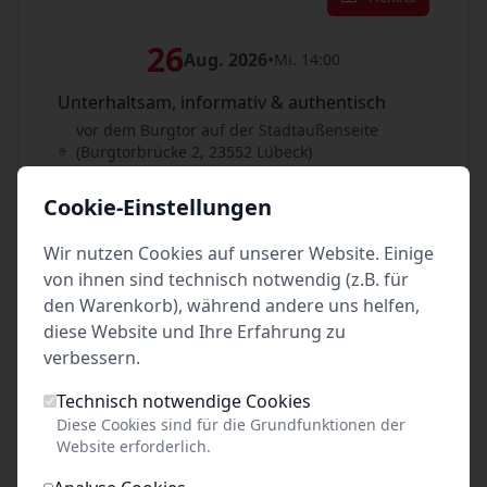
26
Aug. 2026
•
Mi. 14:00
Unterhaltsam, informativ & authentisch
vor dem Burgtor auf der Stadtaußenseite
(Burgtorbrücke 2, 23552 Lübeck)
Lübeck
Cookie-Einstellungen
Tickets
Wir nutzen Cookies auf unserer Website. Einige
27
von ihnen sind technisch notwendig (z.B. für
Aug. 2026
•
Do. 16:00
den Warenkorb), während andere uns helfen,
Unterhaltsam, informativ & authentisch
diese Website und Ihre Erfahrung zu
vor dem Burgtor auf der Stadtaußenseite
verbessern.
(Burgtorbrücke 2, 23552 Lübeck)
Lübeck
Technisch notwendige Cookies
Diese Cookies sind für die Grundfunktionen der
Tickets
Website erforderlich.