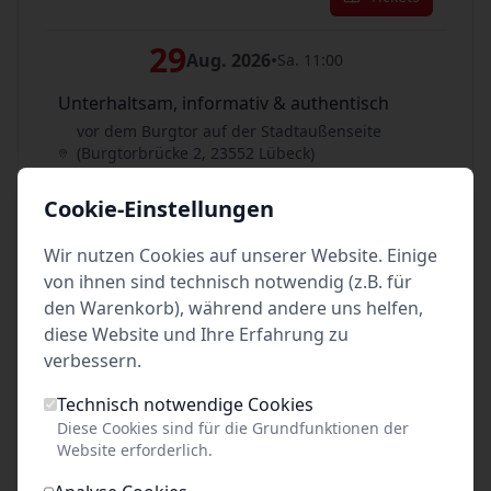
29
Aug. 2026
•
Sa. 11:00
Unterhaltsam, informativ & authentisch
vor dem Burgtor auf der Stadtaußenseite
(Burgtorbrücke 2, 23552 Lübeck)
Lübeck
Cookie-Einstellungen
Tickets
Wir nutzen Cookies auf unserer Website. Einige
29
von ihnen sind technisch notwendig (z.B. für
Aug. 2026
•
Sa. 14:00
den Warenkorb), während andere uns helfen,
Unterhaltsam, informativ & authentisch
diese Website und Ihre Erfahrung zu
vor dem Burgtor auf der Stadtaußenseite
verbessern.
(Burgtorbrücke 2, 23552 Lübeck)
Lübeck
Technisch notwendige Cookies
Diese Cookies sind für die Grundfunktionen der
Tickets
Website erforderlich.