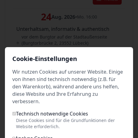
24
Aug. 2026
•
Mo. 16:00
Unterhaltsam, informativ & authentisch
vor dem Burgtor auf der Stadtaußenseite
(Burgtorbrücke 2, 23552 Lübeck)
Lübeck
Cookie-Einstellungen
Tickets
Wir nutzen Cookies auf unserer Website. Einige
25
von ihnen sind technisch notwendig (z.B. für
Aug. 2026
•
Di. 16:00
den Warenkorb), während andere uns helfen,
Unterhaltsam, informativ & authentisch
diese Website und Ihre Erfahrung zu
vor dem Burgtor auf der Stadtaußenseite
verbessern.
(Burgtorbrücke 2, 23552 Lübeck)
Lübeck
Technisch notwendige Cookies
Diese Cookies sind für die Grundfunktionen der
Tickets
Website erforderlich.