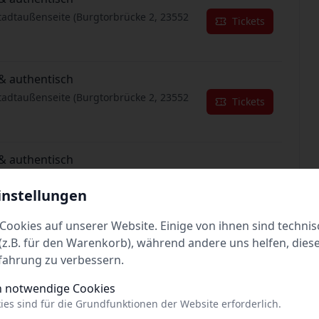
tadtaußenseite (Burgtorbrücke 2, 23552
Tickets
& authentisch
tadtaußenseite (Burgtorbrücke 2, 23552
Tickets
& authentisch
tadtaußenseite (Burgtorbrücke 2, 23552
Tickets
instellungen
Cookies auf unserer Website. Einige von ihnen sind technis
& authentisch
z.B. für den Warenkorb), während andere uns helfen, dies
tadtaußenseite (Burgtorbrücke 2, 23552
fahrung zu verbessern.
Tickets
h notwendige Cookies
ies sind für die Grundfunktionen der Website erforderlich.