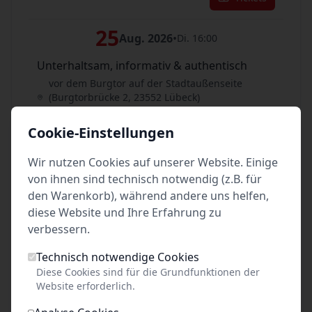
25
Aug. 2026
•
Di. 16:00
Unterhaltsam, informativ & authentisch
vor dem Burgtor auf der Stadtaußenseite
(Burgtorbrücke 2, 23552 Lübeck)
Lübeck
Cookie-Einstellungen
Tickets
Wir nutzen Cookies auf unserer Website. Einige
26
von ihnen sind technisch notwendig (z.B. für
Aug. 2026
•
Mi. 14:00
den Warenkorb), während andere uns helfen,
Unterhaltsam, informativ & authentisch
diese Website und Ihre Erfahrung zu
vor dem Burgtor auf der Stadtaußenseite
verbessern.
(Burgtorbrücke 2, 23552 Lübeck)
Lübeck
Technisch notwendige Cookies
Diese Cookies sind für die Grundfunktionen der
Tickets
Website erforderlich.