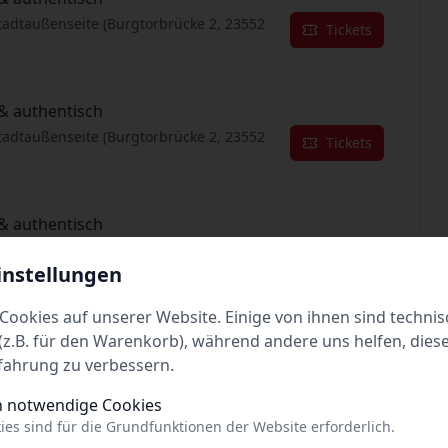
tadtaußenseite (Burgtorbrücke 2, 23552
Tickets
& authentisch
tadtaußenseite (Burgtorbrücke 2, 23552
Tickets
& authentisch
tadtaußenseite (Burgtorbrücke 2, 23552
Tickets
instellungen
Cookies auf unserer Website. Einige von ihnen sind technis
& authentisch
z.B. für den Warenkorb), während andere uns helfen, dies
tadtaußenseite (Burgtorbrücke 2, 23552
fahrung zu verbessern.
Tickets
h notwendige Cookies
ies sind für die Grundfunktionen der Website erforderlich.