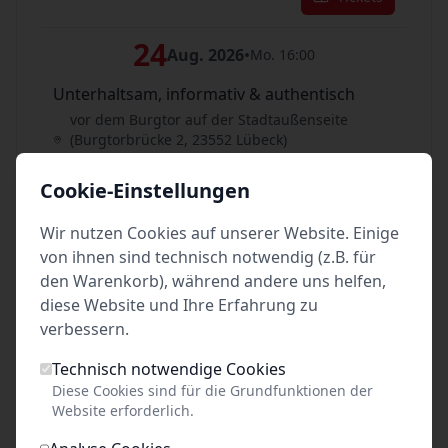
24
Aug. 2026
•
Mo. 16:00
Unterhaltsam, informativ & authentisch
vor dem Burgtor auf der Stadtaußenseite
(Burgtorbrücke 2, 23552 Lübeck)
Lübeck
Cookie-Einstellungen
Tickets
Wir nutzen Cookies auf unserer Website. Einige
25
von ihnen sind technisch notwendig (z.B. für
Aug. 2026
•
Di. 16:00
den Warenkorb), während andere uns helfen,
Unterhaltsam, informativ & authentisch
diese Website und Ihre Erfahrung zu
vor dem Burgtor auf der Stadtaußenseite
verbessern.
(Burgtorbrücke 2, 23552 Lübeck)
Lübeck
Technisch notwendige Cookies
Diese Cookies sind für die Grundfunktionen der
Tickets
Website erforderlich.