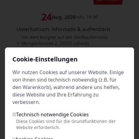
24
Aug. 2026
•
Mo. 16:00
Unterhaltsam, informativ & authentisch
vor dem Burgtor auf der Stadtaußenseite
(Burgtorbrücke 2, 23552 Lübeck)
Lübeck
Cookie-Einstellungen
Tickets
Wir nutzen Cookies auf unserer Website. Einige
25
von ihnen sind technisch notwendig (z.B. für
Aug. 2026
•
Di. 16:00
den Warenkorb), während andere uns helfen,
Unterhaltsam, informativ & authentisch
diese Website und Ihre Erfahrung zu
vor dem Burgtor auf der Stadtaußenseite
verbessern.
(Burgtorbrücke 2, 23552 Lübeck)
Lübeck
Technisch notwendige Cookies
Diese Cookies sind für die Grundfunktionen der
Tickets
Website erforderlich.