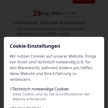
29
Aug. 2026
•
Sa. 11:00
Unterhaltsam, informativ & authentisch
vor dem Burgtor auf der Stadtaußenseite
(Burgtorbrücke 2, 23552 Lübeck)
Lübeck
Cookie-Einstellungen
Tickets
Wir nutzen Cookies auf unserer Website. Einige
29
von ihnen sind technisch notwendig (z.B. für
Aug. 2026
•
Sa. 14:00
den Warenkorb), während andere uns helfen,
Unterhaltsam, informativ & authentisch
diese Website und Ihre Erfahrung zu
vor dem Burgtor auf der Stadtaußenseite
verbessern.
(Burgtorbrücke 2, 23552 Lübeck)
Lübeck
Technisch notwendige Cookies
Diese Cookies sind für die Grundfunktionen der
Tickets
Website erforderlich.