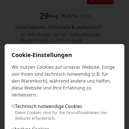
29
Aug. 2026
•
Sa. 11:00
Unterhaltsam, informativ & authentisch
vor dem Burgtor auf der Stadtaußenseite
(Burgtorbrücke 2, 23552 Lübeck)
Lübeck
Cookie-Einstellungen
Tickets
Wir nutzen Cookies auf unserer Website. Einige
29
von ihnen sind technisch notwendig (z.B. für
Aug. 2026
•
Sa. 14:00
den Warenkorb), während andere uns helfen,
Unterhaltsam, informativ & authentisch
diese Website und Ihre Erfahrung zu
vor dem Burgtor auf der Stadtaußenseite
verbessern.
(Burgtorbrücke 2, 23552 Lübeck)
Lübeck
Technisch notwendige Cookies
Diese Cookies sind für die Grundfunktionen der
Tickets
Website erforderlich.