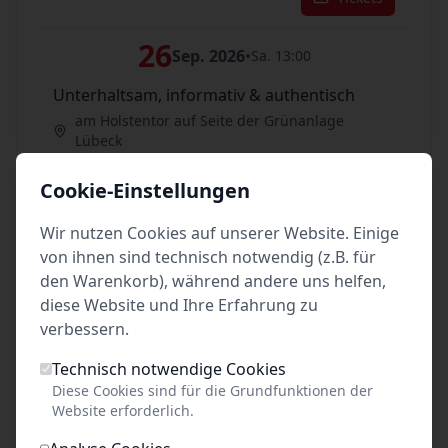
26
Sep. 2026
•
Sa. 13:00
Unterhaltsam, informativ & authentisch
am Holstentor auf Seite der Grünanlage
Lübeck
Tickets
Cookie-Einstellungen
26
Wir nutzen Cookies auf unserer Website. Einige
Sep. 2026
•
Sa. 14:00
von ihnen sind technisch notwendig (z.B. für
Unterhaltsam, informativ & authentisch
den Warenkorb), während andere uns helfen,
am Holstentor auf Seite der Grünanlage
diese Website und Ihre Erfahrung zu
Lübeck
verbessern.
Tickets
Technisch notwendige Cookies
Diese Cookies sind für die Grundfunktionen der
Website erforderlich.
im Oktober 2026: