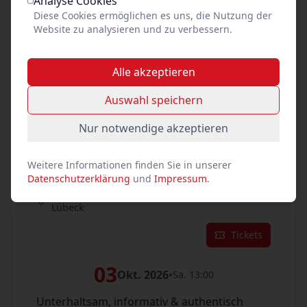
Analyse Cookies
Diese Cookies ermöglichen es uns, die Nutzung der
01
Okt. 2026
•
Do. 13:00
Website zu analysieren und zu verbessern.
Unterhaltsam, informativ & authentisch
am Holstentor auf Seite der Grünanlage
Alle akzeptieren
Lübeck
Auswahl speichern
Tickets
Nur notwendige akzeptieren
02
Okt. 2026
•
Fr. 13:00
Weitere Informationen finden Sie in unserer
Unterhaltsam, informativ & authentisch
Datenschutzerklärung
und
Impressum
.
am Holstentor auf Seite der Grünanlage
Lübeck
Tickets
03
Okt. 2026
•
Sa. 13:00
Unterhaltsam, informativ & authentisch