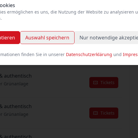
Cookies
ies ermöglichen es uns, die Nutzung der Website zu analysieren 
& authentisch
.
Tickets
er Grünanlage
ptieren
Auswahl speichern
Nur notwendige akzepti
& authentisch
Tickets
er Grünanlage
rmationen finden Sie in unserer
Datenschutzerklärung
und
Impre
& authentisch
Tickets
er Grünanlage
& authentisch
Tickets
er Grünanlage
& authentisch