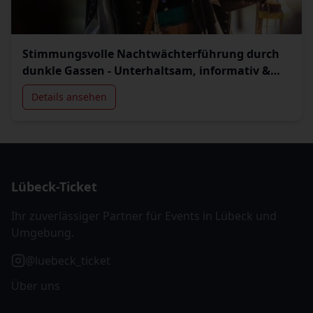
Stimmungsvolle Nachtwächterführung durch
dunkle Gassen - Unterhaltsam, informativ &
authentisch
Details ansehen
Lübeck-Ticket
Ihr zuverlässiger Partner für Events in Lübeck und
Umgebung.
@luebeck_ticket
Über uns