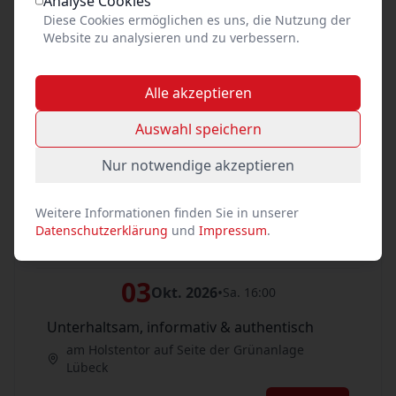
Analyse Cookies
Unterhaltsam, informativ & authentisch
Diese Cookies ermöglichen es uns, die Nutzung der
am Holstentor auf Seite der Grünanlage
Website zu analysieren und zu verbessern.
Lübeck
Tickets
Alle akzeptieren
03
Auswahl speichern
Okt. 2026
•
Sa. 13:00
Unterhaltsam, informativ & authentisch
Nur notwendige akzeptieren
am Holstentor auf Seite der Grünanlage
Lübeck
Weitere Informationen finden Sie in unserer
Datenschutzerklärung
und
Impressum
.
Tickets
03
Okt. 2026
•
Sa. 16:00
Unterhaltsam, informativ & authentisch
am Holstentor auf Seite der Grünanlage
Lübeck