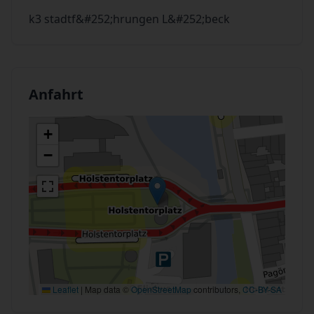
k3 stadtf&#252;hrungen L&#252;beck
Anfahrt
+
−
Leaflet
|
Map data ©
OpenStreetMap
contributors,
CC-BY-SA