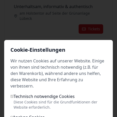
Unterhaltsam, informativ & authentisch
am Holstentor auf Seite der Grünanlage
Lübeck
Tickets
im Oktober 2026:
Cookie-Einstellungen
01
Okt. 2026
•
Do. 13:00
Wir nutzen Cookies auf unserer Website. Einige
von ihnen sind technisch notwendig (z.B. für
Unterhaltsam, informativ & authentisch
den Warenkorb), während andere uns helfen,
am Holstentor auf Seite der Grünanlage
diese Website und Ihre Erfahrung zu
Lübeck
verbessern.
Tickets
Technisch notwendige Cookies
Diese Cookies sind für die Grundfunktionen der
02
Website erforderlich.
Okt. 2026
•
Fr. 13:00