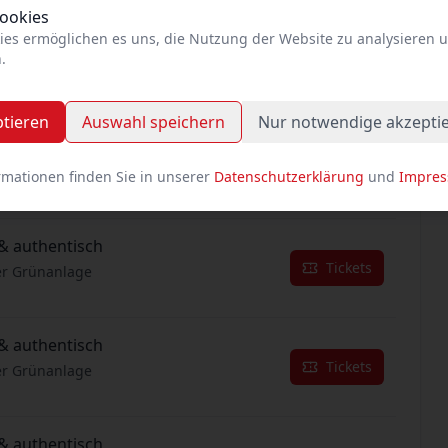
Cookies
ies ermöglichen es uns, die Nutzung der Website zu analysieren 
& authentisch
.
Tickets
er Grünanlage
ptieren
Auswahl speichern
Nur notwendige akzepti
& authentisch
Tickets
er Grünanlage
rmationen finden Sie in unserer
Datenschutzerklärung
und
Impre
& authentisch
Tickets
er Grünanlage
& authentisch
Tickets
er Grünanlage
& authentisch