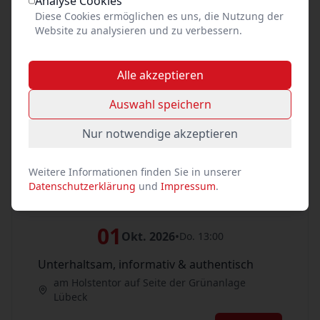
Analyse Cookies
Diese Cookies ermöglichen es uns, die Nutzung der
Tickets
Website zu analysieren und zu verbessern.
26
Sep. 2026
•
Sa. 14:00
Alle akzeptieren
Unterhaltsam, informativ & authentisch
Auswahl speichern
am Holstentor auf Seite der Grünanlage
Lübeck
Nur notwendige akzeptieren
Tickets
Weitere Informationen finden Sie in unserer
Datenschutzerklärung
und
Impressum
.
im Oktober 2026:
01
Okt. 2026
•
Do. 13:00
Unterhaltsam, informativ & authentisch
am Holstentor auf Seite der Grünanlage
Lübeck