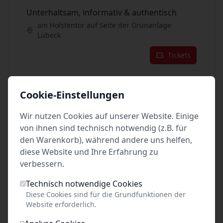
Unterhaltsam, informativ & authentisch
am Holstentor auf Seite der Grünanlage
Lübeck
Tickets
25
Sep. 2026
•
Fr. 13:00
Cookie-Einstellungen
Unterhaltsam, informativ & authentisch
Wir nutzen Cookies auf unserer Website. Einige
am Holstentor auf Seite der Grünanlage
Lübeck
von ihnen sind technisch notwendig (z.B. für
den Warenkorb), während andere uns helfen,
Tickets
diese Website und Ihre Erfahrung zu
verbessern.
26
Sep. 2026
•
Sa. 13:00
Technisch notwendige Cookies
Unterhaltsam, informativ & authentisch
Diese Cookies sind für die Grundfunktionen der
Website erforderlich.
am Holstentor auf Seite der Grünanlage
Lübeck