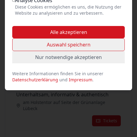
Analyse Cookies
Diese Cookies ermöglichen es uns, die Nutzung der
Tickets
Website zu analysieren und zu verbessern.
26
Sep. 2026
•
Sa. 13:00
Alle akzeptieren
Unterhaltsam, informativ & authentisch
Auswahl speichern
am Holstentor auf Seite der Grünanlage
Lübeck
Nur notwendige akzeptieren
Tickets
Weitere Informationen finden Sie in unserer
26
Datenschutzerklärung
und
Impressum
.
Sep. 2026
•
Sa. 14:00
Unterhaltsam, informativ & authentisch
am Holstentor auf Seite der Grünanlage
Lübeck
Tickets