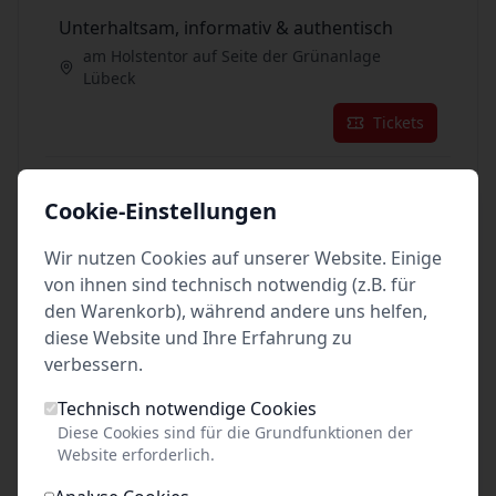
Unterhaltsam, informativ & authentisch
am Holstentor auf Seite der Grünanlage
Lübeck
Tickets
24
Sep. 2026
•
Do. 13:00
Cookie-Einstellungen
Unterhaltsam, informativ & authentisch
Wir nutzen Cookies auf unserer Website. Einige
am Holstentor auf Seite der Grünanlage
Lübeck
von ihnen sind technisch notwendig (z.B. für
den Warenkorb), während andere uns helfen,
Tickets
diese Website und Ihre Erfahrung zu
verbessern.
25
Sep. 2026
•
Fr. 13:00
Technisch notwendige Cookies
Unterhaltsam, informativ & authentisch
Diese Cookies sind für die Grundfunktionen der
Website erforderlich.
am Holstentor auf Seite der Grünanlage
Lübeck