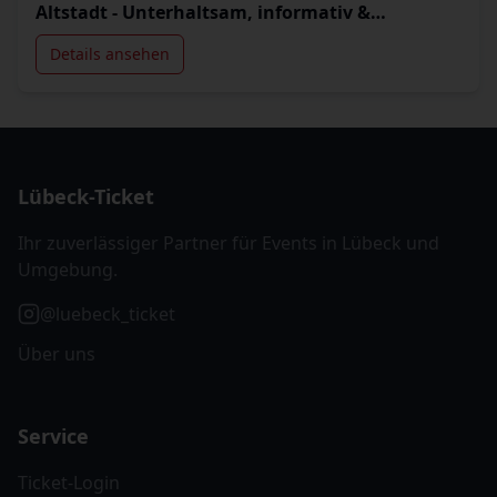
Altstadt - Unterhaltsam, informativ &
authentisch
Details ansehen
Lübeck-Ticket
Ihr zuverlässiger Partner für Events in Lübeck und
Umgebung.
@luebeck_ticket
Über uns
Service
Ticket-Login