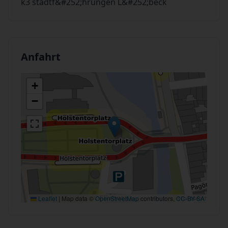
k3 stadtf&#252;hrungen L&#252;beck
Anfahrt
+
−
Leaflet
|
Map data ©
OpenStreetMap
contributors,
CC-BY-SA