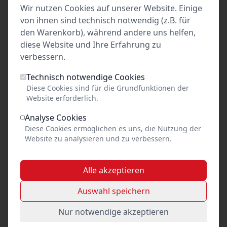
Tickets
Wir nutzen Cookies auf unserer Website. Einige
von ihnen sind technisch notwendig (z.B. für
23
Okt. 2026
•
Fr. 21:00
den Warenkorb), während andere uns helfen,
diese Website und Ihre Erfahrung zu
Unterhaltsam, informativ & authentisch
verbessern.
am Holstentor auf Seite der Grünanlage
Lübeck
Technisch notwendige Cookies
Diese Cookies sind für die Grundfunktionen der
Tickets
Website erforderlich.
Analyse Cookies
24
Okt. 2026
•
Sa. 21:00
Diese Cookies ermöglichen es uns, die Nutzung der
Website zu analysieren und zu verbessern.
Unterhaltsam, informativ & authentisch
am Holstentor auf Seite der Grünanlage
Lübeck
Alle akzeptieren
Tickets
Auswahl speichern
Nur notwendige akzeptieren
30
Okt. 2026
•
Fr. 21:00