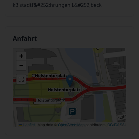
k3 stadtf&#252;hrungen L&#252;beck
Anfahrt
+
−
Leaflet
|
Map data ©
OpenStreetMap
contributors,
CC-BY-SA