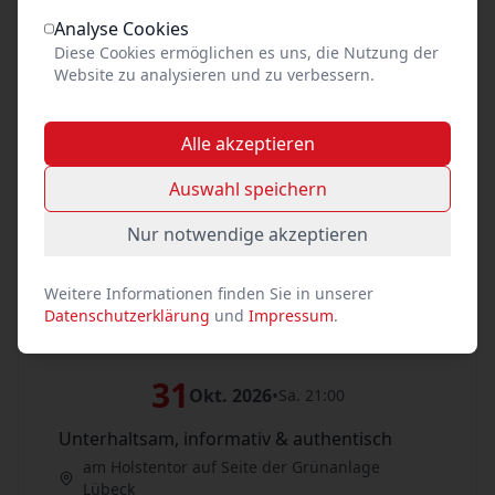
Analyse Cookies
Unterhaltsam, informativ & authentisch
Diese Cookies ermöglichen es uns, die Nutzung der
am Holstentor auf Seite der Grünanlage
Website zu analysieren und zu verbessern.
Lübeck
Tickets
Alle akzeptieren
30
Auswahl speichern
Okt. 2026
•
Fr. 21:00
Nur notwendige akzeptieren
Unterhaltsam, informativ & authentisch
am Holstentor auf Seite der Grünanlage
Lübeck
Weitere Informationen finden Sie in unserer
Datenschutzerklärung
und
Impressum
.
Tickets
31
Okt. 2026
•
Sa. 21:00
Unterhaltsam, informativ & authentisch
am Holstentor auf Seite der Grünanlage
Lübeck