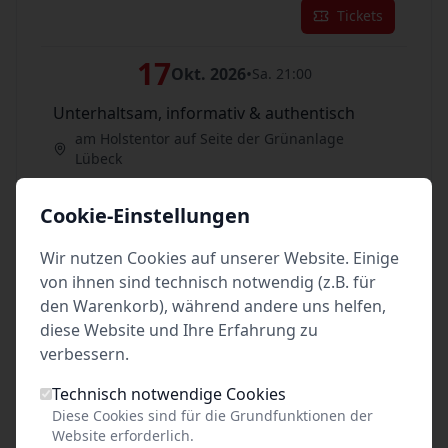
Tickets
17
Okt. 2026
•
Sa. 21:00
Unterhaltsam, informativ & authentisch
am Holstentor auf Seite der Grünanlage
Lübeck
Tickets
Cookie-Einstellungen
23
Okt. 2026
•
Wir nutzen Cookies auf unserer Website. Einige
Fr. 21:00
von ihnen sind technisch notwendig (z.B. für
Unterhaltsam, informativ & authentisch
den Warenkorb), während andere uns helfen,
am Holstentor auf Seite der Grünanlage
diese Website und Ihre Erfahrung zu
Lübeck
verbessern.
Tickets
Technisch notwendige Cookies
Diese Cookies sind für die Grundfunktionen der
24
Website erforderlich.
Okt. 2026
•
Sa. 21:00