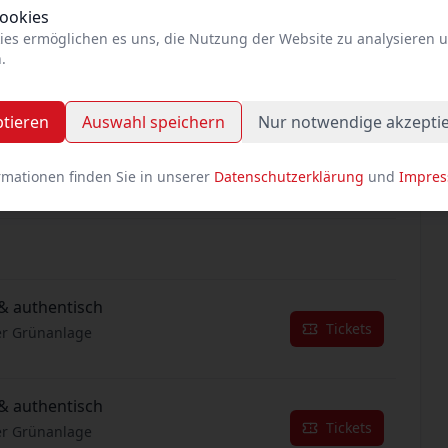
Cookies
ies ermöglichen es uns, die Nutzung der Website zu analysieren 
& authentisch
.
Tickets
er Grünanlage
ptieren
Auswahl speichern
Nur notwendige akzepti
& authentisch
Tickets
er Grünanlage
rmationen finden Sie in unserer
Datenschutzerklärung
und
Impre
& authentisch
Tickets
er Grünanlage
& authentisch
Tickets
er Grünanlage