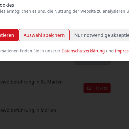
Tickets
Cookies
ies ermöglichen es uns, die Nutzung der Website zu analysieren 
.
Gewölbeführung in St. Marien
Tickets
ptieren
Auswahl speichern
Nur notwendige akzepti
rmationen finden Sie in unserer
Datenschutzerklärung
und
Impre
Gewölbeführung in Marien
ausverkauft
Gewölbeführung in St. Marien
Tickets
Gewölbeführung in Marien