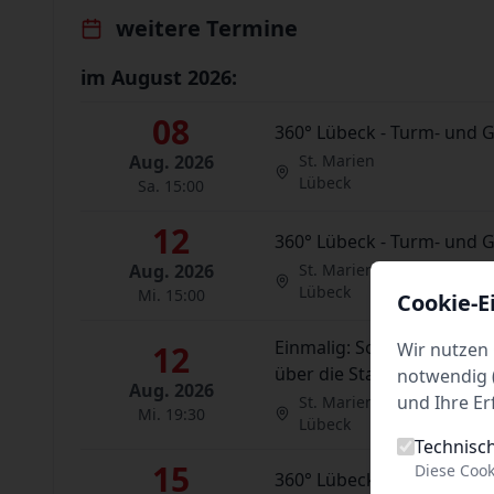
weitere Termine
im August 2026:
08
360° Lübeck - Turm- und 
Aug. 2026
St. Marien
Lübeck
Sa. 15:00
12
360° Lübeck - Turm- und 
Aug. 2026
St. Marien
Lübeck
Mi. 15:00
Cookie-E
Einmalig: Sonnenfinsternis
Wir nutzen 
12
über die Stadt.
notwendig (
Aug. 2026
und Ihre Er
St. Marien
Mi. 19:30
Lübeck
Technisc
15
Diese Cook
360° Lübeck - Turm- und 