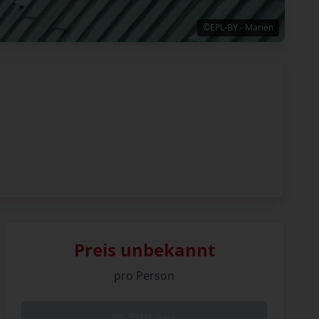
©EPL-BY - Marien
Preis unbekannt
pro Person
fällt aus