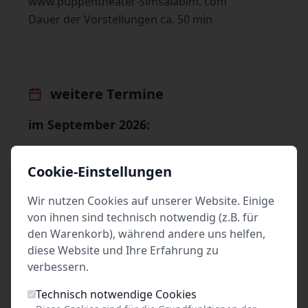
www.puppentheater-simsalabim. com
Dauer der Vorstellungen ca. 50 min
weitere Termine
im September 2026:
09
Sep. 2026
•
Mi. 16:00
Cookie-Einstellungen
Schlumpi das kleine Gespenst
Wir nutzen Cookies auf unserer Website. Einige
Erlebniswelt Hülshorst (Rittersaal)
von ihnen sind technisch notwendig (z.B. für
Lübeck
den Warenkorb), während andere uns helfen,
Tickets
diese Website und Ihre Erfahrung zu
verbessern.
im Oktober 2026:
Technisch notwendige Cookies