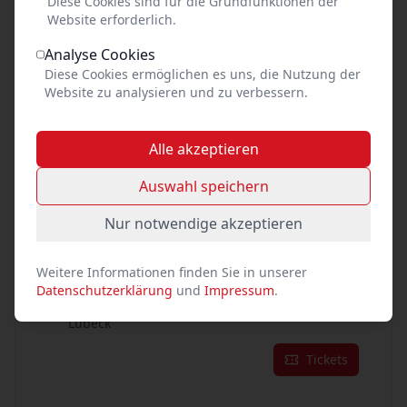
Diese Cookies sind für die Grundfunktionen der
07
Website erforderlich.
Okt. 2026
•
Mi. 16:00
Analyse Cookies
Die Biene Maja
Diese Cookies ermöglichen es uns, die Nutzung der
Erlebniswelt Hülshorst (Rittersaal)
Website zu analysieren und zu verbessern.
Lübeck
Tickets
Alle akzeptieren
Auswahl speichern
im Dezember 2026:
Nur notwendige akzeptieren
02
Dez. 2026
•
Mi. 16:00
Weitere Informationen finden Sie in unserer
Die gestohlenen Weihnachtsgeschenke
Datenschutzerklärung
und
Impressum
.
Erlebniswelt Hülshorst (Rittersaal)
Lübeck
Tickets