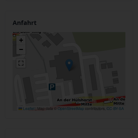
Anfahrt
+
−
Leaflet
|
Map data ©
OpenStreetMap
contributors,
CC-BY-SA