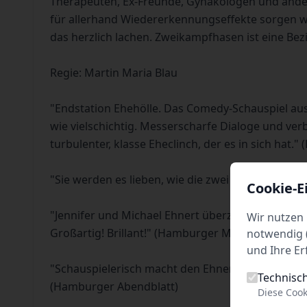
Therapeuten, Ex-Freunde, Gynäkologen und ander
für allerhand Wiedererkennungseffekte sorgen wir
das herzlich lachen. Zweikampfhasen ist eine Bez
Regie: Martin Maria Blau
"Endstation Ehehölle. Das Comedy-Schauspiel aus
wie vielschichtig. Messerscharfe Dialoge und ve
turbulenter, klasse Eheclinch, der es in sich hat."
"Sie werden es lieben, wie die zwei sich hassen!"
Cookie-E
"Jennifer und Michael Ehnert überzeugen als 
Wir nutzen 
Großartig! Brillant!" (Hamburger Morgenpost)
notwendig (
und Ihre Er
"Schauspielerisch macht den Ehnerts im Kabarett
Technisc
(Hamburger Abendblatt)
Diese Cook