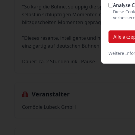
Analyse 
"So karg die Bühne, so üppig die sprachlich wie t
Diese Cook
selbst in schlüpfrigen Momenten nie billig wirke
verbessern
blitzgescheiten Momenten geprägt." (Südwestpr
Alle akze
"Dieses rasante, intelligente und hoch energetisc
einzigartig auf deutschen Bühnen." (Bonner Gene
Weitere Info
Dauer: ca. 2 Stunden inkl. Pause
Veranstalter
Comödie Lübeck GmbH