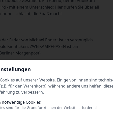
e dubiose Gestalten. Ein Abend, der im Publikum
d - mit einem Unterschied: Hier dürfen Sie über all
iehungsschlacht, die Spaß macht.
 der Feder von Michael Ehnert ist so vergnüglich
rbale Kinnhaken. ZWEIKAMPFHASEN ist ein
 (Berliner Morgenpost)
 (Rhein-Neckar-Zeitung)
instellungen
ZWEIKAMPFHASEN wortgewaltig im neuen Programm.
Cookies auf unserer Website. Einige von ihnen sind technis
z.B. für den Warenkorb), während andere uns helfen, dies
fahrung zu verbessern.
 niemand was vor. Kleinkunstpreisverdächtig."
h notwendige Cookies
ies sind für die Grundfunktionen der Website erforderlich.