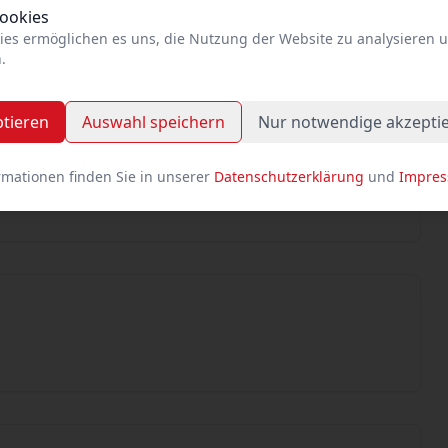
Cookies
extintensive Megaleistung beider Schauspieler, die
ies ermöglichen es uns, die Nutzung der Website zu analysieren 
n. Vielmehr ist der temporeiche Abend von
.
esse)
ptieren
Auswahl speichern
Nur notwendige akzepti
he Beziehungskabarett mit Echtheitszertifikat ist
ralanzeiger)
rmationen finden Sie in unserer
Datenschutzerklärung
und
Impre