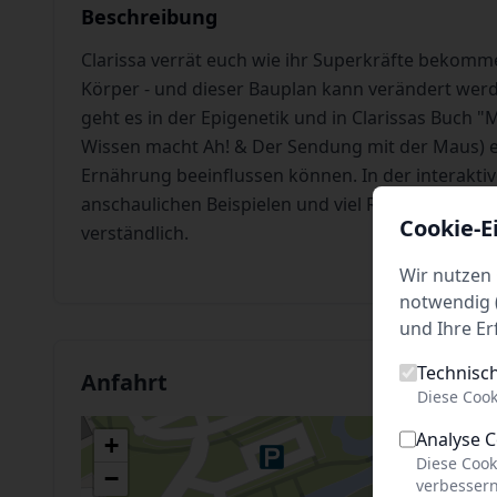
Beschreibung
Clarissa verrät euch wie ihr Superkräfte bekomm
Körper - und dieser Bauplan kann verändert we
geht es in der Epigenetik und in Clarissas Buch 
Wissen macht Ah! & Der Sendung mit der Maus) er
Ernährung beeinflussen können. In der interaktiv
anschaulichen Beispielen und viel Raum zum Frag
Cookie-E
verständlich.
Wir nutzen 
notwendig (
und Ihre Er
Technisc
Anfahrt
Diese Cook
Analyse 
+
Diese Cook
−
verbessern