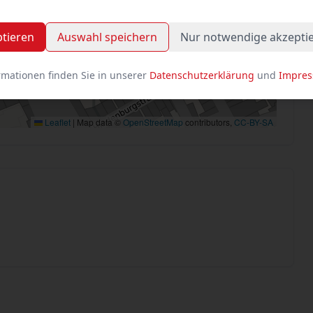
ptieren
Auswahl speichern
Nur notwendige akzepti
rmationen finden Sie in unserer
Datenschutzerklärung
und
Impre
Leaflet
|
Map data ©
OpenStreetMap
contributors,
CC-BY-SA