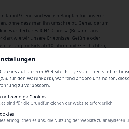
en könnt! Gene sind wie ein Bauplan für unseren
rden, ohne dass man ihn umschreibt. Genau darum
"Mein wunderbares ICH". Clarissa (Bekannt aus
klärt wie wir unsere Erlebnisse, Gefühle oder
en Lesung für Kids ab 10 Jahren mit Geschichten,
enstellen wird Wissenschaft lebendig und
instellungen
Cookies auf unserer Website. Einige von ihnen sind technis
z.B. für den Warenkorb), während andere uns helfen, dies
fahrung zu verbessern.
h notwendige Cookies
ies sind für die Grundfunktionen der Website erforderlich.
Cookies
ies ermöglichen es uns, die Nutzung der Website zu analysieren 
.