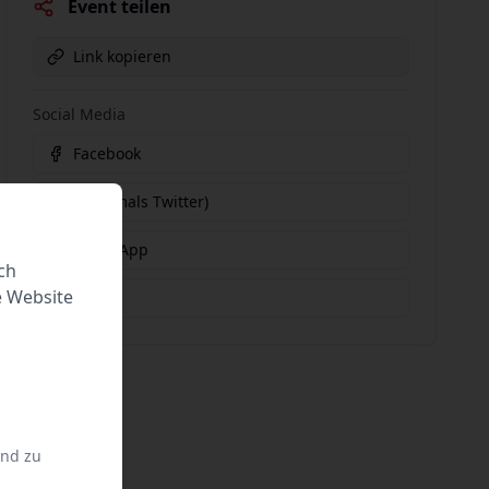
Event teilen
Link kopieren
Social Media
Facebook
X (vormals Twitter)
WhatsApp
ch
e Website
E-Mail
und zu