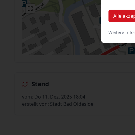
Alle akze
Weitere Info
Stand
vom: Do 11. Dez. 2025 18:04
erstellt von: Stadt Bad Oldesloe