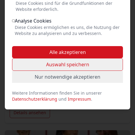
Diese Cookies sind für die Grundfunktionen der
Website erforderlich.
Analyse Cookies
Diese Cookies ermöglichen es uns, die Nutzung der
Website zu analysieren und zu verbessern.
Alle akzeptieren
Auswahl speichern
Nur notwendige akzeptieren
Weitere Informationen finden Sie in unserer
Datenschutzerklärung
und
Impressum
.
DAS Oldie Kabarett geht auf Kur
Details ansehen