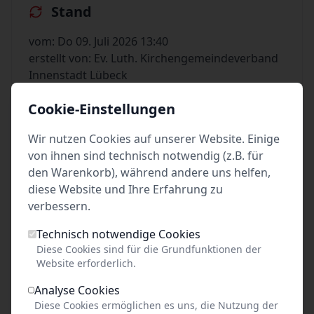
Stand
vom: Do 09. Juli 2026 13:40
erstellt von: Ev. Luth. Kirchengemeindeverband
Innenstadt Lübeck
Cookie-Einstellungen
Wir nutzen Cookies auf unserer Website. Einige
Preis unbekannt
von ihnen sind technisch notwendig (z.B. für
den Warenkorb), während andere uns helfen,
pro Person
diese Website und Ihre Erfahrung zu
verbessern.
Tickets kaufen
Technisch notwendige Cookies
Diese Cookies sind für die Grundfunktionen der
Website erforderlich.
Analyse Cookies
Event teilen
Diese Cookies ermöglichen es uns, die Nutzung der