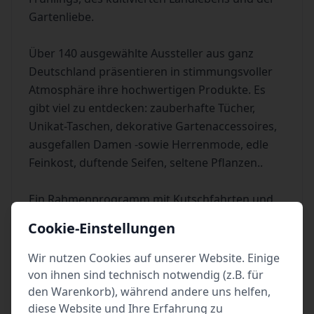
Gartenliebe.
Über 140 ausgewählte Aussteller aus ganz
Deutschland präsentieren in stimmungsvoller
Atmosphäre ihre hochwertigen Produkte. Es
gibt viel zu entdecken: zauberhafte Tücher,
Unikat-Taschen, dekorative Gartenaccessoires,
ausgefallen Damen -sowie Herrenmode, edle
Feinkost, duftende Seifen, seltene Pflanzen..
Ein Rahmenprogramm mit Kutschfahrten und
Bootsfahrten auf dem Schlossteich, Live-Musik,
Cookie-Einstellungen
vielseitige Gastronomie und unsere
Kinderbetreuung machen den Ausflug nach
Wir nutzen Cookies auf unserer Website. Einige
Sierhagen zu einem alljährlichen Highlight für
von ihnen sind technisch notwendig (z.B. für
die ganze Familie.
den Warenkorb), während andere uns helfen,
diese Website und Ihre Erfahrung zu