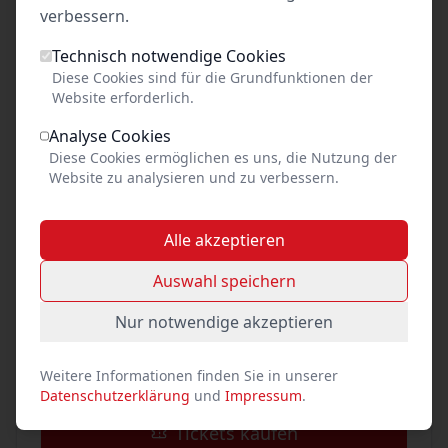
verbessern.
Kinder bis 16 Jahren sind frei. Hunde an der
Leine sind willkommen.
Technisch notwendige Cookies
Diese Cookies sind für die Grundfunktionen der
Website erforderlich.
Analyse Cookies
Weitere Informationen
Diese Cookies ermöglichen es uns, die Nutzung der
Website zu analysieren und zu verbessern.
Ambienta bei Lübeck-Ticket
Ambienta auf Gut Sierhagen
Alle akzeptieren
Auswahl speichern
Nur notwendige akzeptieren
Preis unbekannt
pro Person
Weitere Informationen finden Sie in unserer
Datenschutzerklärung
und
Impressum
.
Tickets kaufen