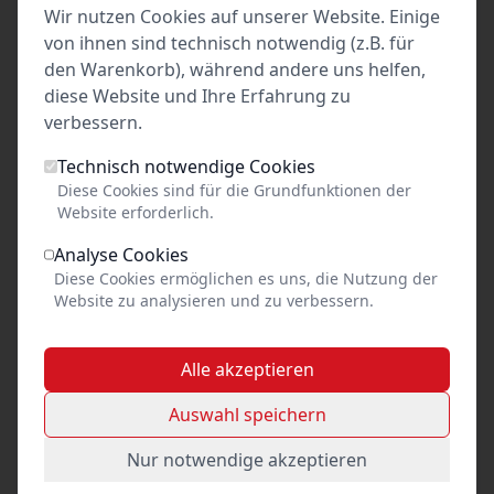
Wir nutzen Cookies auf unserer Website. Einige
Tickets
von ihnen sind technisch notwendig (z.B. für
den Warenkorb), während andere uns helfen,
28
Nov. 2026
•
Sa. 19:30
diese Website und Ihre Erfahrung zu
verbessern.
Krimi von Edgar Wallace
Comödie Lübeck
Technisch notwendige Cookies
Lübeck
Diese Cookies sind für die Grundfunktionen der
Website erforderlich.
Tickets
Analyse Cookies
29
Diese Cookies ermöglichen es uns, die Nutzung der
Nov. 2026
•
So. 17:00
Website zu analysieren und zu verbessern.
Krimi von Edgar Wallace
Comödie Lübeck
Alle akzeptieren
Lübeck
Auswahl speichern
Tickets
Nur notwendige akzeptieren