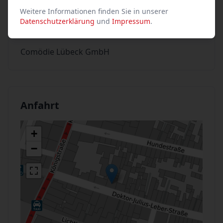
Weitere Informationen finden Sie in unserer
Datenschutzerklärung
und
Impressum
.
Veranstalter
Comödie Lübeck GmbH
Anfahrt
+
−