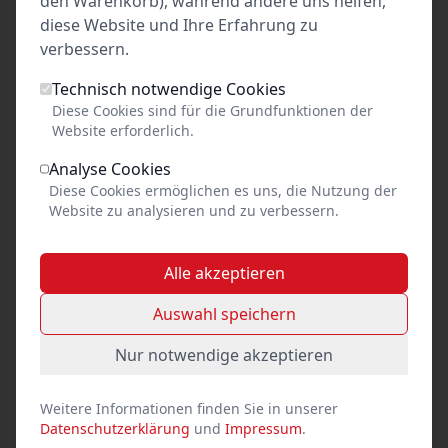
den Warenkorb), während andere uns helfen,
Stand
diese Website und Ihre Erfahrung zu
verbessern.
vom: Fr 07. Aug. 2026 00:50
erstellt von: Comödie Lübeck GmbH
Technisch notwendige Cookies
Diese Cookies sind für die Grundfunktionen der
Website erforderlich.
Analyse Cookies
Diese Cookies ermöglichen es uns, die Nutzung der
36 Euro / 26 Euro
Website zu analysieren und zu verbessern.
pro Person
Alle akzeptieren
Tickets kaufen
Auswahl speichern
Nur notwendige akzeptieren
Event teilen
Weitere Informationen finden Sie in unserer
Datenschutzerklärung
und
Impressum
.