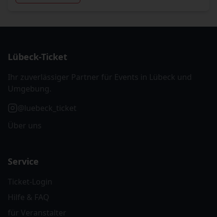
Lübeck-Ticket
Ihr zuverlässiger Partner für Events in Lübeck und
Umgebung.
@luebeck_ticket
Über uns
Service
Ticket-Login
Hilfe & FAQ
für Veranstalter