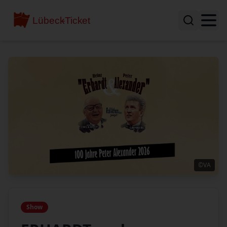
©VA
Show