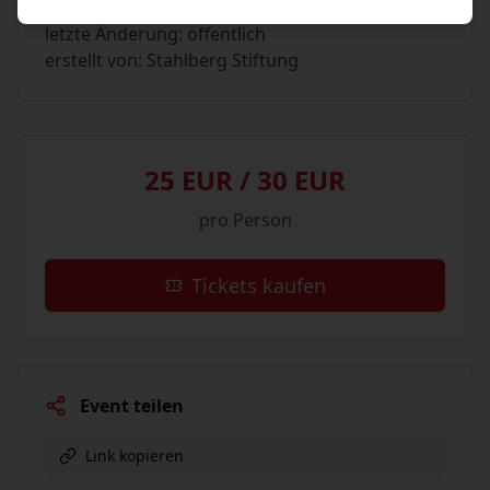
vom: Mo 02. März 2026 15:43
letzte Änderung: öffentlich
erstellt von: Stahlberg Stiftung
25 EUR / 30 EUR
pro Person
Tickets kaufen
Event teilen
Link kopieren