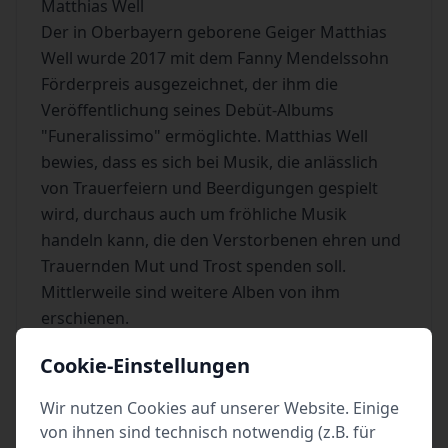
Matthias Well
Der in Oberbayern geborene Geiger Matthias
Well wurde 2017 mit dem Fanny Mendelssohn
Förderpreis ausgezeichnet, der ihm die
Veröffentlichung seines Debüt-Albums
"Funeralissimo" ermöglichte. Matthias Well
bewies, dass es sich bei Musik, die anlässlich
von Trauerfeiern und Beerdigungen gespielt
wird, durchaus auch um fröhliche Musik
handeln kann, die den Verstorbenen ehren und
Trauernden Mut und Trost spenden soll.
Mittlerweile sind weitere Alben von ihm
erschienen.
Cookie-Einstellungen
Wir nutzen Cookies auf unserer Website. Einige
von ihnen sind technisch notwendig (z.B. für