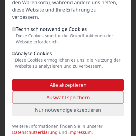
den Warenkorb), während andere uns helfen,
Anfahrt
diese Website und Ihre Erfahrung zu
verbessern.
+
Technisch notwendige Cookies
−
Diese Cookies sind für die Grundfunktionen der
Website erforderlich.
Analyse Cookies
Diese Cookies ermöglichen es uns, die Nutzung der
Website zu analysieren und zu verbessern.
Alle akzeptieren
Leaflet
|
Map data ©
OpenStreetMap
contributors,
CC-BY-SA
Auswahl speichern
Nur notwendige akzeptieren
Stand
Weitere Informationen finden Sie in unserer
Datenschutzerklärung
und
Impressum
.