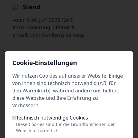
Stand
vom: Fr 26. Juni 2026 12:45
letzte Änderung: öffentlich
erstellt von: Stahlberg Stiftung
Cookie-Einstellungen
30 EUR / 35 EUR
Wir nutzen Cookies auf unserer Website. Einige
pro Person
von ihnen sind technisch notwendig (z.B. für
den Warenkorb), während andere uns helfen,
diese Website und Ihre Erfahrung zu
Tickets kaufen
verbessern.
Technisch notwendige Cookies
Diese Cookies sind für die Grundfunktionen der
Website erforderlich.
Event teilen