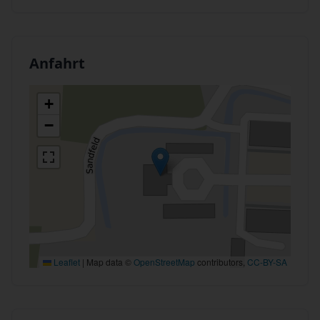
Anfahrt
+
−
Leaflet
|
Map data ©
OpenStreetMap
contributors,
CC-BY-SA