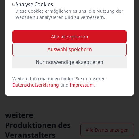
Analyse Cookies
Link kopieren
Diese Cookies ermöglichen es uns, die Nutzung der
Website zu analysieren und zu verbessern.
Social Media
Facebook
Alle akzeptieren
Auswahl speichern
X (vormals Twitter)
Nur notwendige akzeptieren
WhatsApp
E-Mail
Weitere Informationen finden Sie in unserer
Datenschutzerklärung
und
Impressum
.
weitere
Produktionen des
Alle Events anzeigen
Veranstalters