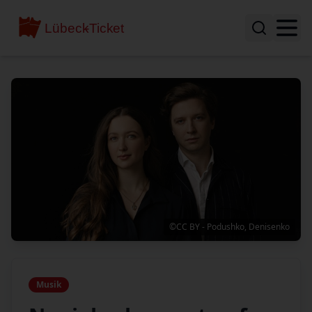
©CC BY - Podushko, Denisenko
Musik