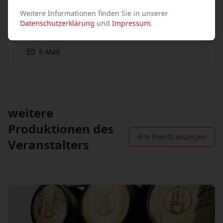
X (vormals Twitter)
Weitere Informationen finden Sie in unserer
Datenschutzerklärung
und
Impressum
.
WhatsApp
E-Mail
weitere
Produktionen des
Alle Events anzeigen
Veranstalters