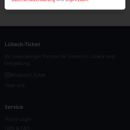
Lübeck-Ticket
Ihr zuverlässiger Partner für Events in Lübeck und
Umgebung.
@luebeck_ticket
Über uns
Service
Ticket-Login
Hilfe & FAQ