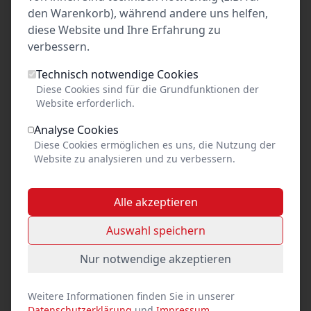
den Warenkorb), während andere uns helfen,
10
11
12
13
14
15
16
diese Website und Ihre Erfahrung zu
17
18
19
20
21
22
23
verbessern.
24
25
26
27
28
29
30
Technisch notwendige Cookies
31
Diese Cookies sind für die Grundfunktionen der
Website erforderlich.
Fahrten ab Lübeck
Analyse Cookies
Diese Cookies ermöglichen es uns, die Nutzung der
Website zu analysieren und zu verbessern.
Mo
Di
Mi
Do
Fr
Sa
So
1
2
Alle akzeptieren
3
4
5
6
7
8
9
Auswahl speichern
10
11
12
13
14
15
16
17
18
19
20
21
22
23
Nur notwendige akzeptieren
24
25
26
27
28
29
30
31
Weitere Informationen finden Sie in unserer
Datenschutzerklärung
und
Impressum
.