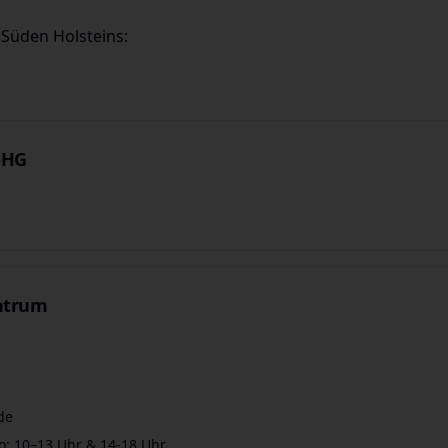
m Süden Holsteins:
oHG
ntrum
de
o: 10–13 Uhr & 14-18 Uhr