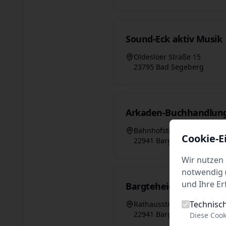
Sound-Eck aktiv Musik
Oldesloer Straße 15
23795 Bad Segeberg
Arkaden-Buchhandlun
Bahnhofstrasse 5
Cookie-E
22941 Bargteheide
Wir nutzen 
notwendig (
und Ihre Er
Bargteheider Buchhan
Technisc
Rathausstrasse 25
22941 Bargteheide
Diese Cook