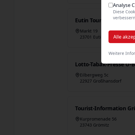
Analyse 
Diese Cook
verbessern
Eutin Tourismus GmbH
Markt 19
Alle akze
23701 Eutin
Weitere Info
Lotto-Tabak-Presse U-
Eilbergweg 5c
22927 Großhansdorf
Tourist-Information Gr
Kurpromenade 56
23743 Grömitz