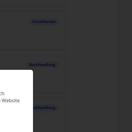
Einzelhandel
Buchhandlung
ch
e Website
Buchhandlung