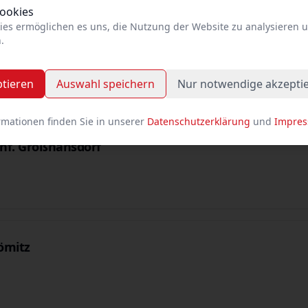
Cookies
ies ermöglichen es uns, die Nutzung der Website zu analysieren 
.
ptieren
Auswahl speichern
Nur notwendige akzepti
rmationen finden Sie in unserer
Datenschutzerklärung
und
Impre
Bhf. Großhansdorf
ömitz