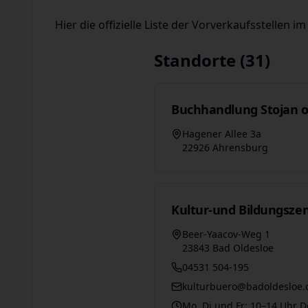
Hier die offizielle Liste der Vorverkaufsstellen i
Standorte (31)
Buchhandlung Stojan 
Hagener Allee 3a
22926 Ahrensburg
Kultur-und Bildungsze
Beer-Yaacov-Weg 1
23843 Bad Oldesloe
04531 504-195
kulturbuero@badoldesloe.
Mo, Di und Fr: 10–14 Uhr D