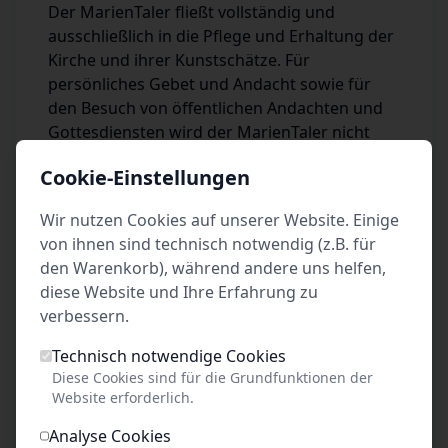
Der MarienTaler fließt vollständig und
ausschließlich in die Pflege und Erhaltung der
Kirche und ihrer Kunstschätze. Für
persönliches Gebet und Andacht sowie für
den Besuch von öffentlichen Andachten und
Gottesdiensten wird der MarienTaler nicht
erhoben. Eine Fotogebühr wird nicht erhoben.
Cookie-Einstellungen
Bitte wählen Sie ein Datum, an dem Sie die
Marienkirche besuchen möchten:
Wir nutzen Cookies auf unserer Website. Einige
von ihnen sind technisch notwendig (z.B. für
den Warenkorb), während andere uns helfen,
diese Website und Ihre Erfahrung zu
Mo
Di
Mi
Do
Fr
Sa
So
verbessern.
1
2
Technisch notwendige Cookies
3
4
5
6
7
8
9
Diese Cookies sind für die Grundfunktionen der
10
11
12
13
14
15
16
Website erforderlich.
17
18
19
20
21
22
23
Analyse Cookies
24
25
26
27
28
29
30